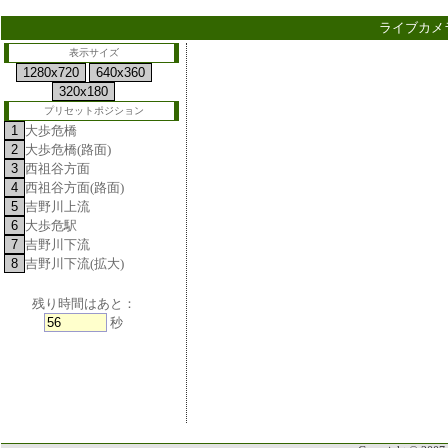
ライブカメラ
表示サイズ
プリセットポジション
大歩危橋
大歩危橋(路面)
西祖谷方面
西祖谷方面(路面)
吉野川上流
大歩危駅
吉野川下流
吉野川下流(拡大)
残り時間はあと：
秒